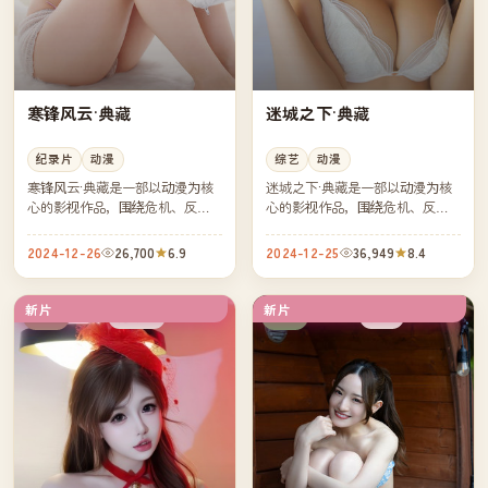
寒锋风云·典藏
迷城之下·典藏
纪录片
动漫
综艺
动漫
寒锋风云·典藏是一部以动漫为核
迷城之下·典藏是一部以动漫为核
心的影视作品，围绕危机、反转
心的影视作品，围绕危机、反转
与人物成长展开，整体节奏紧
与人物成长展开，整体节奏紧
凑，值得推荐观看。
凑，值得推荐观看。
2024-12-26
26,700
6.9
2024-12-25
36,949
8.4
新片
新片
连载中
独播
美国
日本