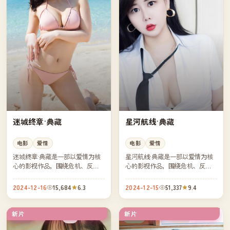
迷城终章·典藏
星河航线·典藏
电影
爱情
电影
爱情
迷城终章·典藏是一部以爱情为核
星河航线·典藏是一部以爱情为核
心的影视作品，围绕危机、反转
心的影视作品，围绕危机、反转
与人物成长展开，整体节奏紧
与人物成长展开，整体节奏紧
凑，值得推荐观看。
凑，值得推荐观看。
2024-12-16
15,684
6.3
2024-12-15
51,337
9.4
新片
新片
4K
高分
中国
日本