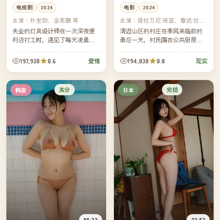
电视剧
2024
电影
2024
主演：
朴宝剑、金高银 等
主演：
提拉万尼·班亚、詹达·拉马
卡 等
失业的灯具设计师在一次深夜便
清迈山区的村庄在季风来临前的
利店打工时，遇见了每天凌晨都
最后一天，村民围在公共厨房里
来买同一款热可可的女孩。两个
准备一场即将无法集合的丰盛晚
孤独的人在城市最安静的时段彼
餐。这一晚以后，他们将各自被
197,938
8.6
194,838
8.8
爱情
现实
此照亮，谱出一段不被人看见却
山路与雨季隔开半年。
光亮...
高分
完结
韩国
日本
99:32
23:53