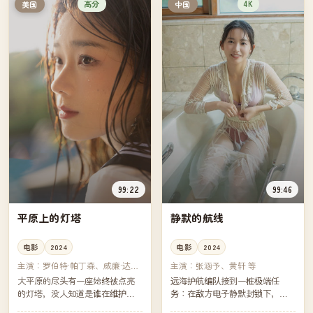
高分
4K
美国
中国
99:22
99:46
平原上的灯塔
静默的航线
电影
2024
电影
2024
主演：
罗伯特·帕丁森、威廉·达福
主演：
张涵予、黄轩 等
等
大平原的尽头有一座始终被点亮
远海护航编队接到一桩极端任
的灯塔，没人知道是谁在维护
务：在敌方电子静默封锁下，穿
它。一位被解雇的记者决定一路
越一条没有任何外部信号的海