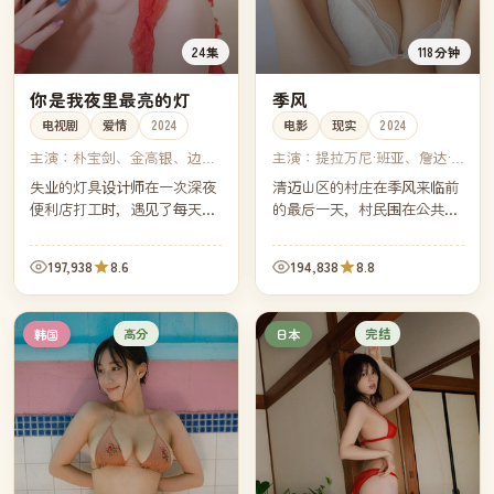
24集
118分钟
你是我夜里最亮的灯
季风
电视剧
爱情
2024
电影
现实
2024
主演：
朴宝剑、金高银、边佑
主演：
提拉万尼·班亚、詹达·
锡、朴恩斌
拉马卡、苏蕊娃·苏拉缇、阿南
失业的灯具设计师在一次深夜
清迈山区的村庄在季风来临前
达·艾华灵汉
便利店打工时，遇见了每天凌
的最后一天，村民围在公共厨
晨都来买同一款热可可的女
房里准备一场即将无法集合的
孩。两个孤独的人在城市最安
丰盛晚餐。这一晚以后，他们
197,938
8.6
194,838
8.8
静的时段彼此照亮，谱出一段
将各自被山路与雨季隔开半
不被人看见却光亮温柔的爱
年。
情。
高分
完结
韩国
日本