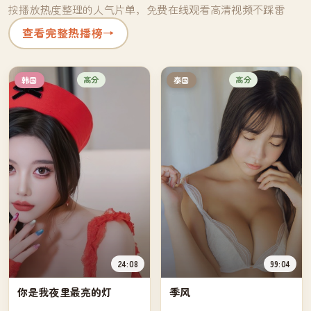
按播放热度整理的人气片单，免费在线观看高清视频不踩雷
查看完整热播榜
→
高分
高分
韩国
泰国
24:08
99:04
你是我夜里最亮的灯
季风