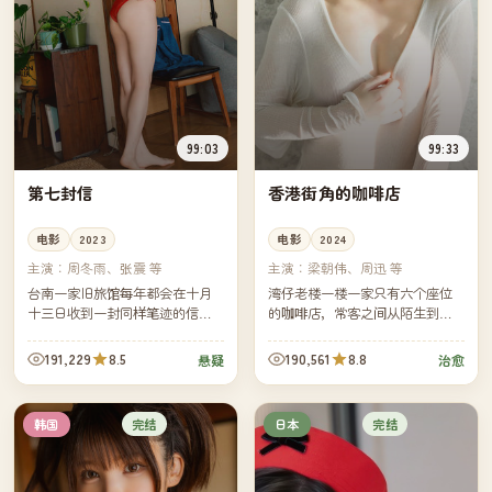
99:03
99:33
第七封信
香港街角的咖啡店
电影
2023
电影
2024
主演：
周冬雨、张震 等
主演：
梁朝伟、周迅 等
台南一家旧旅馆每年都会在十月
湾仔老楼一楼一家只有六个座位
十三日收到一封同样笔迹的信。
的咖啡店，常客之间从陌生到熟
今年是第七年。旅馆继承人决定
悉花了十年。如今老楼即将拆
回信——但他并不知道收信人是
除，老板决定为这十年里每一位
191,229
8.5
190,561
8.8
悬疑
治愈
不是同一个人。
常客做一张属于他们的咖啡卡
片。
完结
完结
韩国
日本