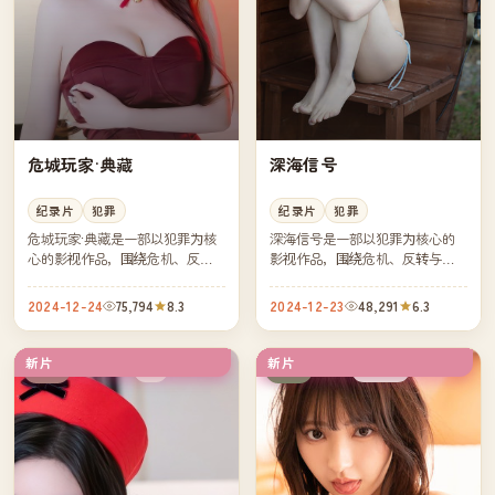
危城玩家·典藏
深海信号
纪录片
犯罪
纪录片
犯罪
危城玩家·典藏是一部以犯罪为核
深海信号是一部以犯罪为核心的
心的影视作品，围绕危机、反转
影视作品，围绕危机、反转与人
与人物成长展开，整体节奏紧
物成长展开，整体节奏紧凑，值
凑，值得推荐观看。
得推荐观看。
2024-12-24
75,794
8.3
2024-12-23
48,291
6.3
新片
新片
4K
连载中
中国
日本