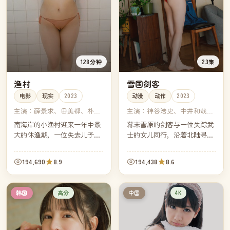
128分钟
23集
渔村
雪国剑客
电影
现实
2023
动漫
动作
2023
主演：
薛景求、田美都、朴海
主演：
神谷浩史、中井和哉、
日、黄正民
朴璐美、高木涉
南海岸的小渔村迎来一年中最
幕末雪原的剑客与一位失踪武
大的休渔期，一位失去儿子的
士的女儿同行，沿着北陆寻找
渔船船长决定亲自把船开向远
一柄据说能终结仇恨的名刀。
海。镜头跟着他穿过雾、穿过
每一次出鞘，都让他离最初的
194,690
8.9
194,438
8.6
浪，也穿过他与自己迟来的、
誓言更远。
漫长的告别。
高分
4K
韩国
中国