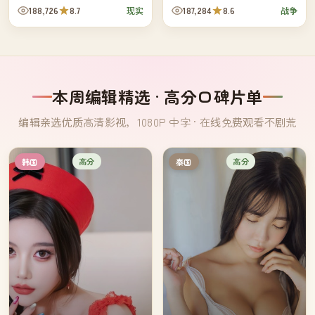
开车追到那里，并住下来找出答
域。指挥官必须重新学会只靠纸
188,726
8.7
187,284
8.6
现实
战争
案。
海图与星辰判断方向。
本周编辑精选 · 高分口碑片单
编辑亲选优质高清影视，1080P 中字 · 在线免费观看不剧荒
高分
高分
韩国
泰国