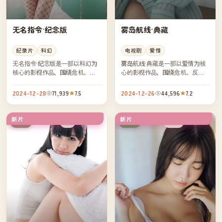
无名指令·纪念版
雾岛航线·典藏
纪录片
科幻
电视剧
爱情
无名指令·纪念版是一部以科幻为
雾岛航线·典藏是一部以爱情为核
核心的影视作品，围绕危机、反
心的影视作品，围绕危机、反转
转与人物成长展开，整体节奏紧
与人物成长展开，整体节奏紧
凑，值得推荐观看。
凑，值得推荐观看。
2024-12-28
71,939
7.5
2024-12-26
44,596
7.2
新片
新片
4K
热播
中国
日本