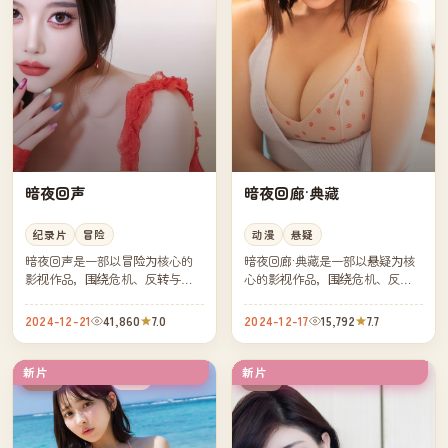
暗夜回声
暗夜回廊·典藏
纪录片
冒险
动漫
悬疑
暗夜回声是一部以冒险为核心的
暗夜回廊·典藏是一部以悬疑为核
影视作品，围绕危机、反转与人
心的影视作品，围绕危机、反转
物成长展开，整体节奏紧凑，值
与人物成长展开，整体节奏紧
得推荐观看。
凑，值得推荐观看。
2024-12-21
41,860
7.0
2024-12-17
15,792
7.7
新片
新片
完结
院线
中国
中国