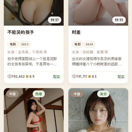
99:57
99:55
不能哭的孩子
时差
电影
2023
电影
2024
主演：
金多美、千禹熙 等
主演：
桂纶镁、张震 等
初中老师发现班上一个总是沉默
台北的女建筑师与东京的男插画
的女孩有些异常，于是开始一个
师维持着八个小时时差的远距离
人调查她的家庭。镜头克制，却
恋情，他们用一年的时间各自记
把整个青春期的暗角揭得清清楚
录每天三件小事，约定在第三百
193,402
8.9
191,711
8.5
现实
现实
楚。
六十五天交换日记。
热播
高分
中国
中国