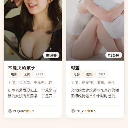
118分钟
112分钟
不能哭的孩子
时差
电影
现实
2023
电影
现实
2024
主演：
金多美、千禹熙、韩睿
主演：
桂纶镁、张震、莫子
璃、全余赟
仪、戴立忍
初中老师发现班上一个总是沉
台北的女建筑师与东京的男插
默的女孩有些异常，于是开始
画师维持着八个小时时差的远
一个人调查她的家庭。镜头克
距离恋情，他们用一年的时间
制，却把整个青春期的暗角揭
各自记录每天三件小事，约定
193,402
8.9
191,711
8.5
得清清楚楚。
在第三百六十五天交换日记。