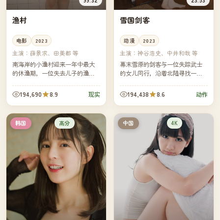
渔村
雪国剑客
电影
2023
动漫
2023
主演：
薛景求、田美都 等
主演：
神谷浩史、中井和哉 等
南海岸的小渔村迎来一年中最大
幕末雪原的剑客与一位失踪武士
的休渔期，一位失去儿子的渔船
的女儿同行，沿着北陆寻找一柄
船长决定亲自把船开向远海。镜
据说能终结仇恨的名刀。每一次
头跟着他穿过雾、穿过浪，也穿
出鞘，都让他离最初的誓言更
194,690
8.9
194,438
8.6
现实
动作
过他与自己迟来的、漫长的告
远。
别。
高分
4K
韩国
中国