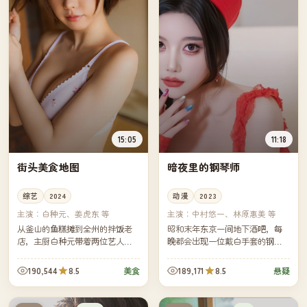
15:05
11:18
街头美食地图
暗夜里的钢琴师
综艺
2024
动漫
2023
主演：
白种元、姜虎东 等
主演：
中村悠一、林原惠美 等
从釜山的鱼糕摊到全州的拌饭老
昭和末年东京一间地下酒吧，每
店，主厨白种元带着两位艺人朋
晚都会出现一位戴白手套的钢琴
友走过韩国八道，每一集都用一
师。一位调查连环失踪案的记者
道街头小吃做引子，串起一个家
发现，每个消失的人最后听到的
190,544
8.5
189,171
8.5
美食
悬疑
庭三代人的故事。
都是同一首曲子。