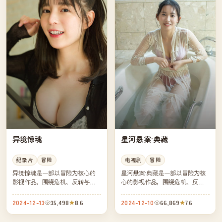
异境惊魂
星河悬案·典藏
纪录片
冒险
电视剧
冒险
异境惊魂是一部以冒险为核心的
星河悬案·典藏是一部以冒险为核
影视作品，围绕危机、反转与人
心的影视作品，围绕危机、反转
物成长展开，整体节奏紧凑，值
与人物成长展开，整体节奏紧
得推荐观看。
凑，值得推荐观看。
2024-12-13
35,498
8.6
2024-12-10
66,869
7.6